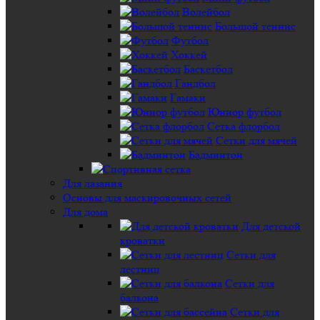
Волейбол
Большой теннис
Футбол
Хоккей
Баскетбол
Гандбол
Гамаки
Юниор футбол
Сетка флорбол
Сетки для мячей
Бадминтон
Для лазания
Основы для маскировочных сетей
Для дома
Для детской
кроватки
Сетки для
лестниц
Сетки для
балкона
Сетки для