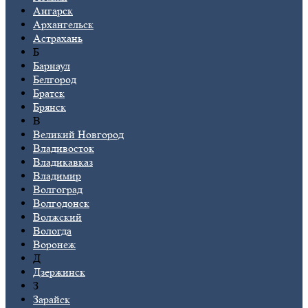
Ангарск
Архангельск
Астрахань
Б
Барнаул
Белгород
Братск
Брянск
В
Великий Новгород
Владивосток
Владикавказ
Владимир
Волгоград
Волгодонск
Волжский
Вологда
Воронеж
Д
Дзержинск
З
Зарайск