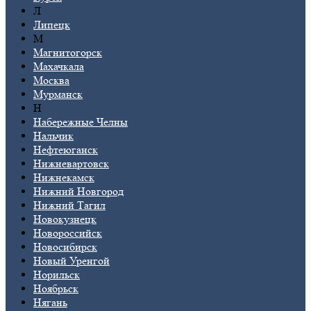
Л
Липецк
М
Магнитогорск
Махачкала
Москва
Мурманск
Н
Набережные Челны
Нальчик
Нефтеюганск
Нижневартовск
Нижнекамск
Нижний Новгород
Нижний Тагил
Новокузнецк
Новороссийск
Новосибирск
Новый Уренгой
Норильск
Ноябрьск
Нягань