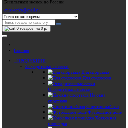
Бесплатный звонок по России
euro-setka@mail.ru
0
товаров, на 0 р.
Главная
ПРОДУКЦИЯ
Заградительные сетки
Для спортзала
Для стадионов
Оградительные сетки
На окна
спортзала
Спортивный зал
Футбольное поле
Хоккейная
площадка