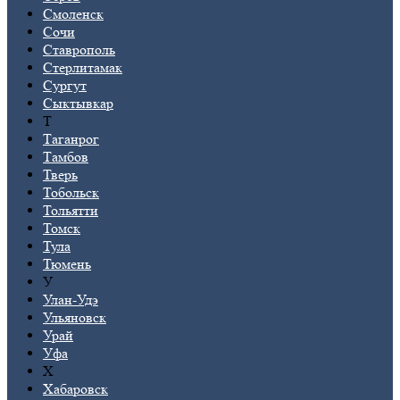
Смоленск
Сочи
Ставрополь
Стерлитамак
Сургут
Сыктывкар
Т
Таганрог
Тамбов
Тверь
Тобольск
Тольятти
Томск
Тула
Тюмень
У
Улан-Удэ
Ульяновск
Урай
Уфа
Х
Хабаровск