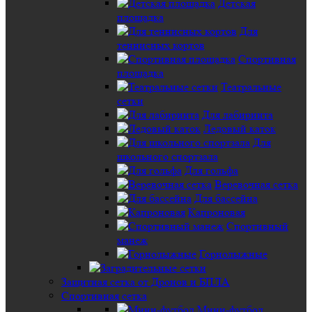
Детская
площадка
Для
теннисных кортов
Спортивная
площадка
Театральные
сетки
Для лабиринта
Ледовый каток
Для
школьного спортзала
Для гольфа
Веревочная сетка
Для бассейна
Капроновая
Спортивный
манеж
Горнолыжные
Защитная сетка от Дронов и БПЛА
Спортивная сетка
Мини-футбол