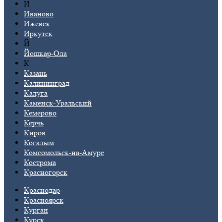
И
Иваново
Ижевск
Иркутск
Й
Йошкар-Ола
К
Казань
Калининград
Калуга
Каменск-Уральский
Кемерово
Керчь
Киров
Когалым
Комсомольск-на-Амуре
Кострома
Красногорск
Краснодар
Красноярск
Курган
Курск