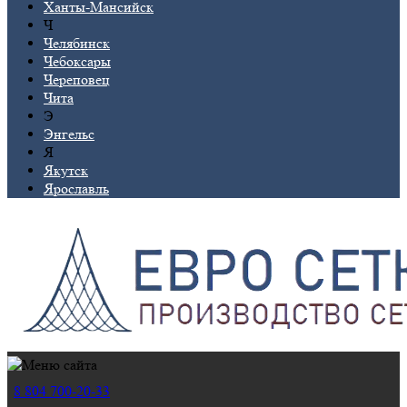
Ханты-Мансийск
Ч
Челябинск
Чебоксары
Череповец
Чита
Э
Энгельс
Я
Якутск
Ярославль
8 804 700-20-33