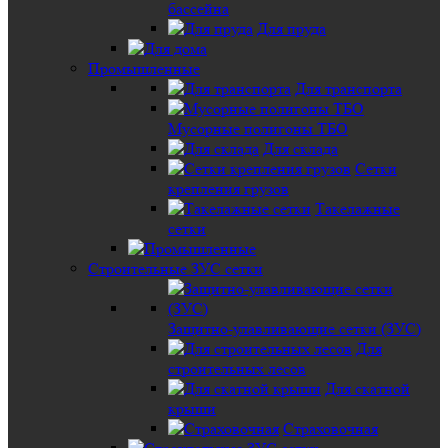
бассейна
Для пруда
Промышленные
Для транспорта
Мусорные полигоны ТБО
Для склада
Сетки
крепления грузов
Такелажные
сетки
Строительные ЗУС сетки
Защитно-улавливающие сетки (ЗУС)
Для
строительных лесов
Для скатной
крыши
Страховочная