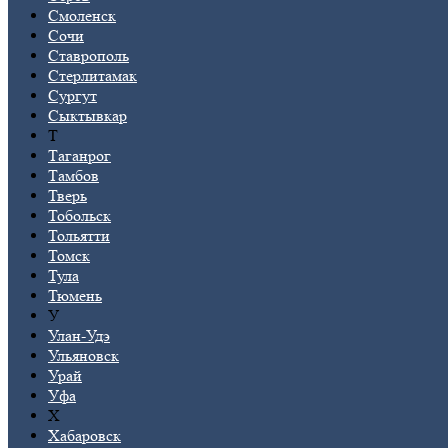
Смоленск
Сочи
Ставрополь
Стерлитамак
Сургут
Сыктывкар
Т
Таганрог
Тамбов
Тверь
Тобольск
Тольятти
Томск
Тула
Тюмень
У
Улан-Удэ
Ульяновск
Урай
Уфа
Х
Хабаровск