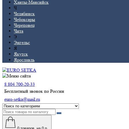
Ханты-Мансийск
Ч
Челябинск
Чебоксары
Череповец
Чита
Э
Энгельс
Я
Якутск
Ярославль
8 804 700-20-33
Бесплатный звонок по России
euro-setka@mail.ru
0
товаров, на 0 р.