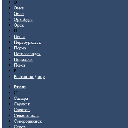
О
Омск
Орел
Оренбург
Орск
П
Пенза
Первоуральск
Пермь
Петрозаводск
Подольск
Псков
Р
Ростов-на-Дону
Рязань
С
Самара
Саранск
Саратов
Севастополь
Северодвинск
Серов