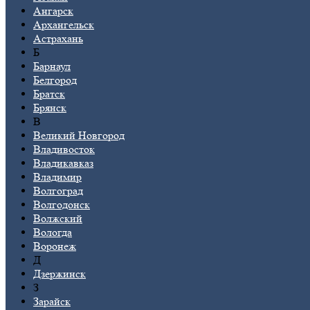
Ангарск
Архангельск
Астрахань
Б
Барнаул
Белгород
Братск
Брянск
В
Великий Новгород
Владивосток
Владикавказ
Владимир
Волгоград
Волгодонск
Волжский
Вологда
Воронеж
Д
Дзержинск
З
Зарайск