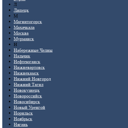
Л
Липецк
М
Магнитогорск
Махачкала
Москва
Мурманск
Н
Набережные Челны
Нальчик
Нефтеюганск
Нижневартовск
Нижнекамск
Нижний Новгород
Нижний Тагил
Новокузнецк
Новороссийск
Новосибирск
Новый Уренгой
Норильск
Ноябрьск
Нягань