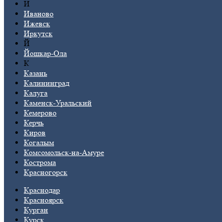
И
Иваново
Ижевск
Иркутск
Й
Йошкар-Ола
К
Казань
Калининград
Калуга
Каменск-Уральский
Кемерово
Керчь
Киров
Когалым
Комсомольск-на-Амуре
Кострома
Красногорск
Краснодар
Красноярск
Курган
Курск