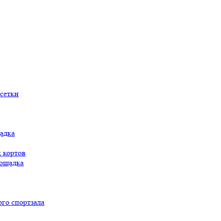
сетки
адка
 кортов
ощадка
го спортзала