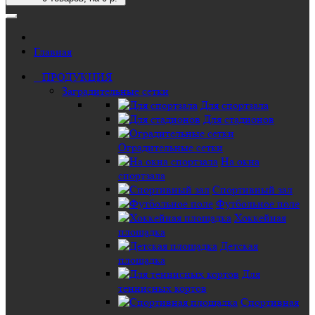
Главная
ПРОДУКЦИЯ
Заградительные сетки
Для спортзала
Для стадионов
Оградительные сетки
На окна
спортзала
Спортивный зал
Футбольное поле
Хоккейная
площадка
Детская
площадка
Для
теннисных кортов
Спортивная