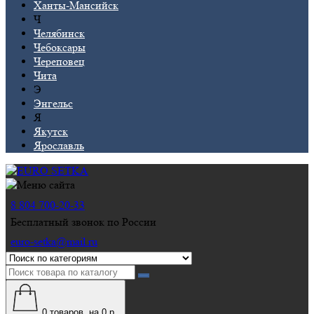
Ханты-Мансийск
Ч
Челябинск
Чебоксары
Череповец
Чита
Э
Энгельс
Я
Якутск
Ярославль
8 804 700-20-33
Бесплатный звонок по России
euro-setka@mail.ru
0
товаров, на 0 р.