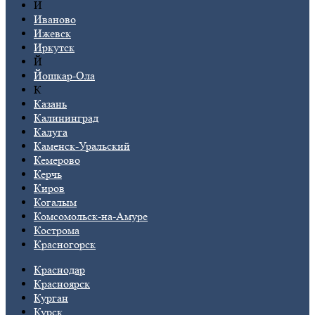
И
Иваново
Ижевск
Иркутск
Й
Йошкар-Ола
К
Казань
Калининград
Калуга
Каменск-Уральский
Кемерово
Керчь
Киров
Когалым
Комсомольск-на-Амуре
Кострома
Красногорск
Краснодар
Красноярск
Курган
Курск