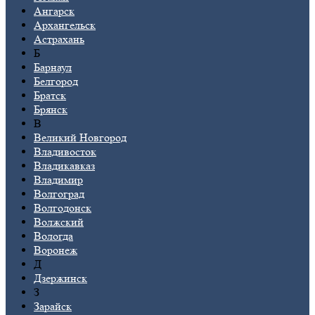
Ангарск
Архангельск
Астрахань
Б
Барнаул
Белгород
Братск
Брянск
В
Великий Новгород
Владивосток
Владикавказ
Владимир
Волгоград
Волгодонск
Волжский
Вологда
Воронеж
Д
Дзержинск
З
Зарайск