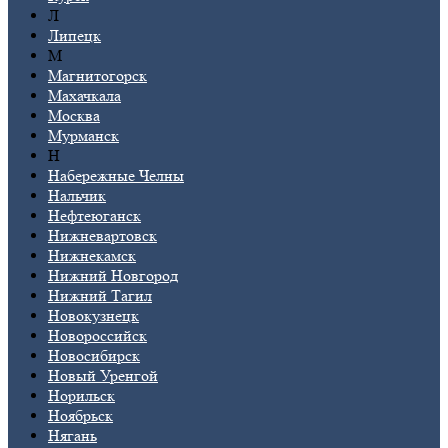
Л
Липецк
М
Магнитогорск
Махачкала
Москва
Мурманск
Н
Набережные Челны
Нальчик
Нефтеюганск
Нижневартовск
Нижнекамск
Нижний Новгород
Нижний Тагил
Новокузнецк
Новороссийск
Новосибирск
Новый Уренгой
Норильск
Ноябрьск
Нягань