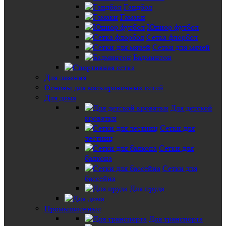
Гандбол
Гамаки
Юниор футбол
Сетка флорбол
Сетки для мячей
Бадминтон
Для лазания
Основы для маскировочных сетей
Для дома
Для детской
кроватки
Сетки для
лестниц
Сетки для
балкона
Сетки для
бассейна
Для пруда
Промышленные
Для транспорта