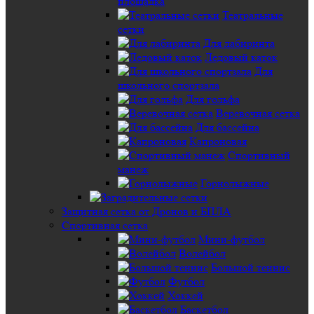
площадка
Театральные
сетки
Для лабиринта
Ледовый каток
Для
школьного спортзала
Для гольфа
Веревочная сетка
Для бассейна
Капроновая
Спортивный
манеж
Горнолыжные
Защитная сетка от Дронов и БПЛА
Спортивная сетка
Мини-футбол
Волейбол
Большой теннис
Футбол
Хоккей
Баскетбол