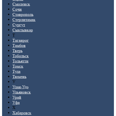
Смоленск
Сочи
Ставрополь
Стерлитамак
Сургут
Сыктывкар
Т
Таганрог
Тамбов
Тверь
Тобольск
Тольятти
Томск
Тула
Тюмень
У
Улан-Удэ
Ульяновск
Урай
Уфа
Х
Хабаровск