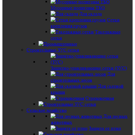
Мусорные полигоны ТБО
Для склада
Сетки
крепления грузов
Такелажные
сетки
Строительные ЗУС сетки
Защитно-улавливающие сетки (ЗУС)
Для
строительных лесов
Для скатной
крыши
Страховочная
Сельское хозяйство
Для лесных
животных
Защита от птиц