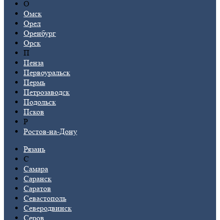
О
Омск
Орел
Оренбург
Орск
П
Пенза
Первоуральск
Пермь
Петрозаводск
Подольск
Псков
Р
Ростов-на-Дону
Рязань
С
Самара
Саранск
Саратов
Севастополь
Северодвинск
Серов