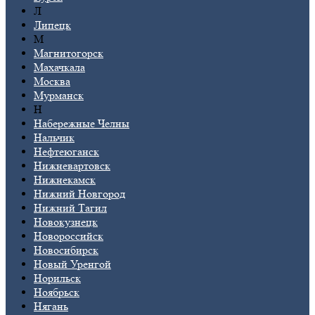
Л
Липецк
М
Магнитогорск
Махачкала
Москва
Мурманск
Н
Набережные Челны
Нальчик
Нефтеюганск
Нижневартовск
Нижнекамск
Нижний Новгород
Нижний Тагил
Новокузнецк
Новороссийск
Новосибирск
Новый Уренгой
Норильск
Ноябрьск
Нягань