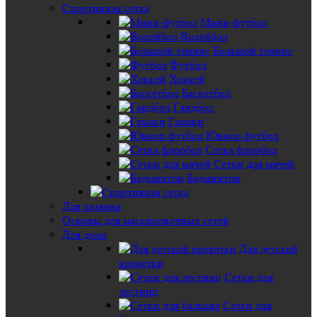
Спортивная сетка
Мини-футбол
Волейбол
Большой теннис
Футбол
Хоккей
Баскетбол
Гандбол
Гамаки
Юниор футбол
Сетка флорбол
Сетки для мячей
Бадминтон
Для лазания
Основы для маскировочных сетей
Для дома
Для детской
кроватки
Сетки для
лестниц
Сетки для