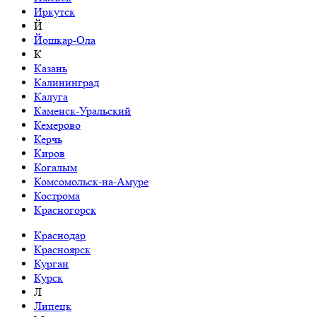
Иркутск
Й
Йошкар-Ола
К
Казань
Калининград
Калуга
Каменск-Уральский
Кемерово
Керчь
Киров
Когалым
Комсомольск-на-Амуре
Кострома
Красногорск
Краснодар
Красноярск
Курган
Курск
Л
Липецк