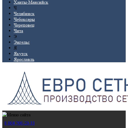
Ханты-Мансийск
Ч
Челябинск
Чебоксары
Череповец
Чита
Э
Энгельс
Я
Якутск
Ярославль
8 804 700-20-33