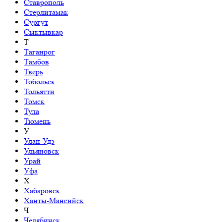
Ставрополь
Стерлитамак
Сургут
Сыктывкар
Т
Таганрог
Тамбов
Тверь
Тобольск
Тольятти
Томск
Тула
Тюмень
У
Улан-Удэ
Ульяновск
Урай
Уфа
Х
Хабаровск
Ханты-Мансийск
Ч
Челябинск