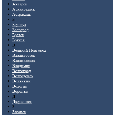
Ангарск
Архангельск
Астрахань
Б
Барнаул
Белгород
Братск
Брянск
В
Великий Новгород
Владивосток
Владикавказ
Владимир
Волгоград
Волгодонск
Волжский
Вологда
Воронеж
Д
Дзержинск
З
Зарайск