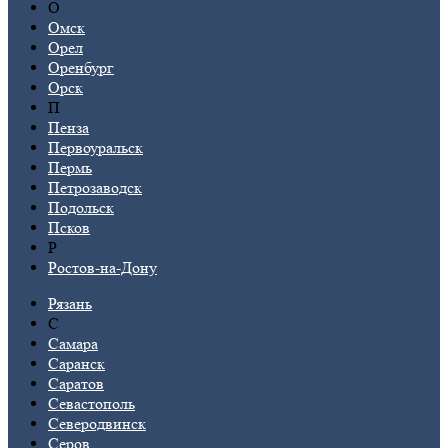
О
Омск
Орел
Оренбург
Орск
П
Пенза
Первоуральск
Пермь
Петрозаводск
Подольск
Псков
Р
Ростов-на-Дону
Рязань
С
Самара
Саранск
Саратов
Севастополь
Северодвинск
Серов