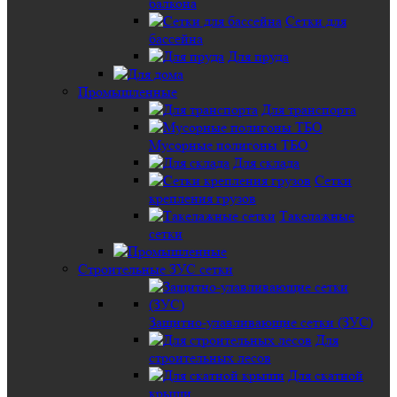
балкона
Сетки для
бассейна
Для пруда
Промышленные
Для транспорта
Мусорные полигоны ТБО
Для склада
Сетки
крепления грузов
Такелажные
сетки
Строительные ЗУС сетки
Защитно-улавливающие сетки (ЗУС)
Для
строительных лесов
Для скатной
крыши