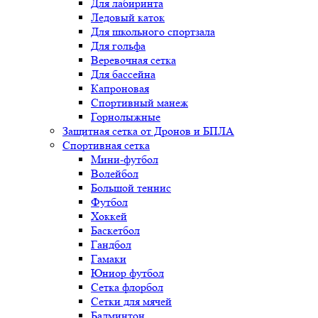
Для лабиринта
Ледовый каток
Для школьного спортзала
Для гольфа
Веревочная сетка
Для бассейна
Капроновая
Спортивный манеж
Горнолыжные
Защитная сетка от Дронов и БПЛА
Спортивная сетка
Мини-футбол
Волейбол
Большой теннис
Футбол
Хоккей
Баскетбол
Гандбол
Гамаки
Юниор футбол
Сетка флорбол
Сетки для мячей
Бадминтон