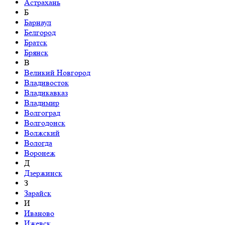
Астрахань
Б
Барнаул
Белгород
Братск
Брянск
В
Великий Новгород
Владивосток
Владикавказ
Владимир
Волгоград
Волгодонск
Волжский
Вологда
Воронеж
Д
Дзержинск
З
Зарайск
И
Иваново
Ижевск