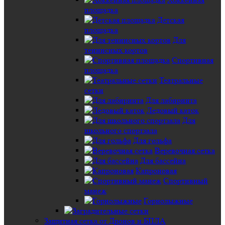
площадка
Детская
площадка
Для
теннисных кортов
Спортивная
площадка
Театральные
сетки
Для лабиринта
Ледовый каток
Для
школьного спортзала
Для гольфа
Веревочная сетка
Для бассейна
Капроновая
Спортивный
манеж
Горнолыжные
Защитная сетка от Дронов и БПЛА