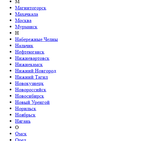
М
Магнитогорск
Махачкала
Москва
Мурманск
Н
Набережные Челны
Нальчик
Нефтеюганск
Нижневартовск
Нижнекамск
Нижний Новгород
Нижний Тагил
Новокузнецк
Новороссийск
Новосибирск
Новый Уренгой
Норильск
Ноябрьск
Нягань
О
Омск
Орел