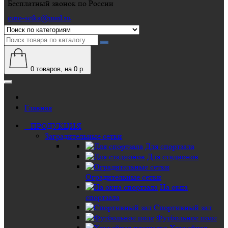
Бесплатный звонок по России
euro-setka@mail.ru
0
товаров, на 0 р.
Главная
ПРОДУКЦИЯ
Заградительные сетки
Для спортзала
Для стадионов
Оградительные сетки
На окна
спортзала
Спортивный зал
Футбольное поле
Хоккейная