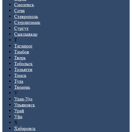
Смоленск
Сочи
Ставрополь
Стерлитамак
Сургут
Сыктывкар
Т
Таганрог
Тамбов
Тверь
Тобольск
Тольятти
Томск
Тула
Тюмень
У
Улан-Удэ
Ульяновск
Урай
Уфа
Х
Хабаровск