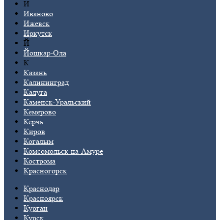
И
Иваново
Ижевск
Иркутск
Й
Йошкар-Ола
К
Казань
Калининград
Калуга
Каменск-Уральский
Кемерово
Керчь
Киров
Когалым
Комсомольск-на-Амуре
Кострома
Красногорск
Краснодар
Красноярск
Курган
Курск