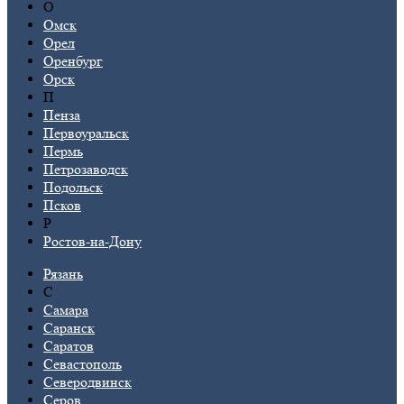
О
Омск
Орел
Оренбург
Орск
П
Пенза
Первоуральск
Пермь
Петрозаводск
Подольск
Псков
Р
Ростов-на-Дону
Рязань
С
Самара
Саранск
Саратов
Севастополь
Северодвинск
Серов