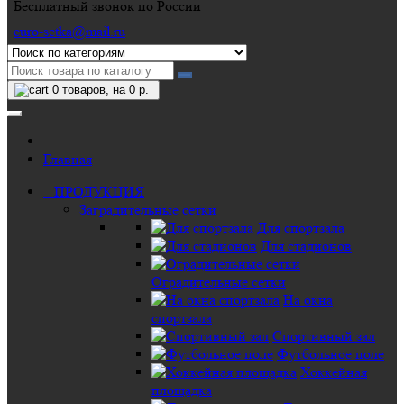
Бесплатный звонок по России
euro-setka@mail.ru
0
товаров, на 0 р.
Главная
ПРОДУКЦИЯ
Заградительные сетки
Для спортзала
Для стадионов
Оградительные сетки
На окна
спортзала
Спортивный зал
Футбольное поле
Хоккейная
площадка