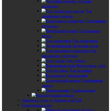
Детская
площадка
Для
теннисных кортов
Спортивная
площадка
Театральные
сетки
Для лабиринта
Ледовый каток
Для
школьного спортзала
Для гольфа
Веревочная сетка
Для бассейна
Капроновая
Спортивный
манеж
Горнолыжные
Защитная сетка от Дронов и БПЛА
Спортивная сетка
Мини-футбол