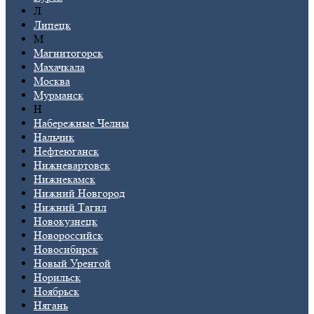
Л
Липецк
М
Магнитогорск
Махачкала
Москва
Мурманск
Н
Набережные Челны
Нальчик
Нефтеюганск
Нижневартовск
Нижнекамск
Нижний Новгород
Нижний Тагил
Новокузнецк
Новороссийск
Новосибирск
Новый Уренгой
Норильск
Ноябрьск
Нягань