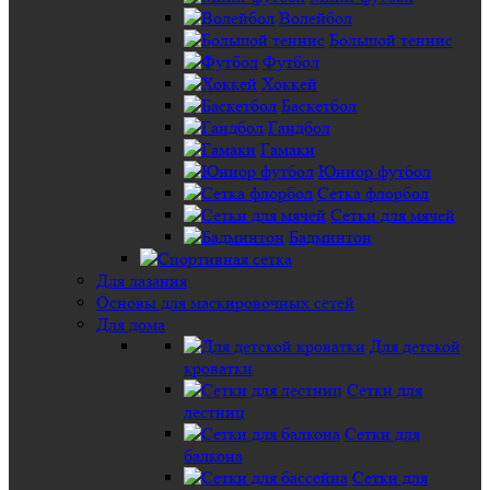
Волейбол
Большой теннис
Футбол
Хоккей
Баскетбол
Гандбол
Гамаки
Юниор футбол
Сетка флорбол
Сетки для мячей
Бадминтон
Для лазания
Основы для маскировочных сетей
Для дома
Для детской
кроватки
Сетки для
лестниц
Сетки для
балкона
Сетки для