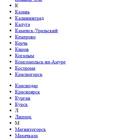
К
Казань
Калининград
Калуга
Каменск-Уральский
Кемерово
Керчь
Киров
Когалым
Комсомольск-на-Амуре
Кострома
Красногорск
Краснодар
Красноярск
Курган
Курск
Л
Липецк
М
Магнитогорск
Махачкала