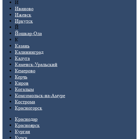
И
Иваново
Ижевск
Иркутск
Й
Йошкар-Ола
К
Казань
Калининград
Калуга
Каменск-Уральский
Кемерово
Керчь
Киров
Когалым
Комсомольск-на-Амуре
Кострома
Красногорск
Краснодар
Красноярск
Курган
Курск