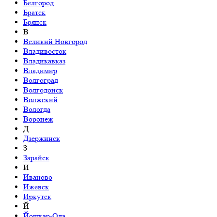
Белгород
Братск
Брянск
В
Великий Новгород
Владивосток
Владикавказ
Владимир
Волгоград
Волгодонск
Волжский
Вологда
Воронеж
Д
Дзержинск
З
Зарайск
И
Иваново
Ижевск
Иркутск
Й
Йошкар-Ола