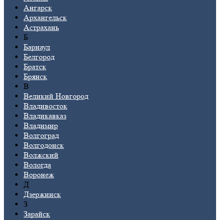
Ангарск
Архангельск
Астрахань
Б
Барнаул
Белгород
Братск
Брянск
В
Великий Новгород
Владивосток
Владикавказ
Владимир
Волгоград
Волгодонск
Волжский
Вологда
Воронеж
Д
Дзержинск
З
Зарайск