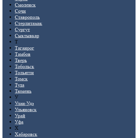
Смоленск
Сочи
Ставрополь
Стерлитамак
Сургут
Сыктывкар
Т
Таганрог
Тамбов
Тверь
Тобольск
Тольятти
Томск
Тула
Тюмень
У
Улан-Удэ
Ульяновск
Урай
Уфа
Х
Хабаровск