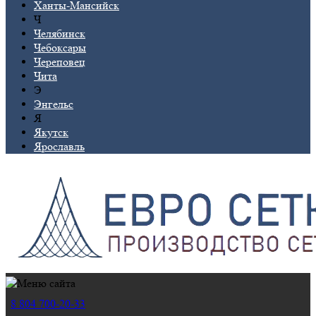
Ханты-Мансийск
Ч
Челябинск
Чебоксары
Череповец
Чита
Э
Энгельс
Я
Якутск
Ярославль
8 804 700-20-33