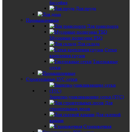
бассейна
Для пруда
Промышленные
Для транспорта
Мусорные полигоны ТБО
Для склада
Сетки
крепления грузов
Такелажные
сетки
Строительные ЗУС сетки
Защитно-улавливающие сетки (ЗУС)
Для
строительных лесов
Для скатной
крыши
Страховочная